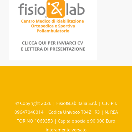
© Copyright 2026 | Fisio&Lab Italia S.r.l. | C.F.-P.I.
09647040014 | Codice Univoco T04ZHR3 | N. REA
TORINO 1069353 | Capitale sociale 90.000 Euro
interamente versato