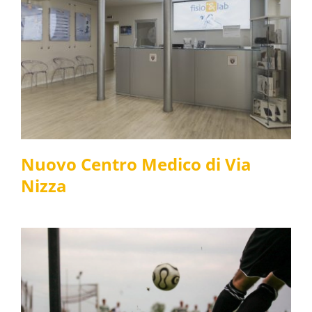
Nuovo Centro Medico di
Via Nizza
Fisioterapia
News e media
Nuovo Centro Medico di Via
Nizza
Infortuni sul campo di
gioco: come tornare in