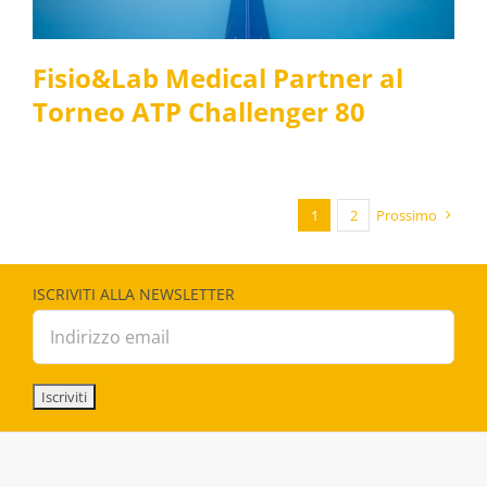
Fisio&Lab Medical Partner al
Torneo ATP Challenger 80
1
2
Prossimo
ISCRIVITI ALLA NEWSLETTER