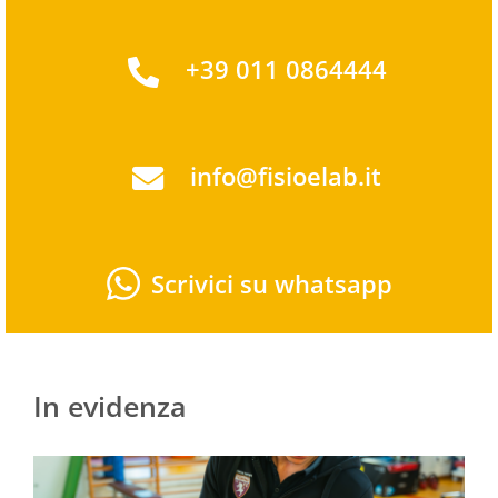
+39 011 0864444
info@fisioelab.it
Scrivici su whatsapp
In evidenza