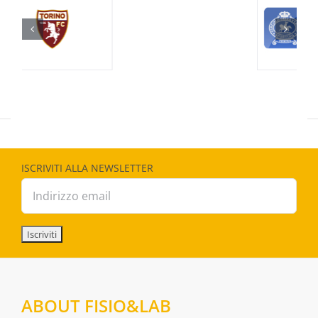
Herospin casino Australia
wildsino
wildsino
wildsino
lotoclub online
Green Crown casino
Aviator Predictor
boomzino casino
thc vapes online
1xbet ไทย
https://usaceeinvestmentawards.com/archives/46
ISCRIVITI ALLA NEWSLETTER
ABOUT FISIO&LAB