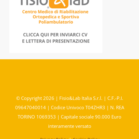
© Copyright 2026 | Fisio&Lab Italia S.r.l. | C.F.-P.I.
09647040014 | Codice Univoco T04ZHR3 | N. REA
TORINO 1069353 | Capitale sociale 90.000 Euro
interamente versato