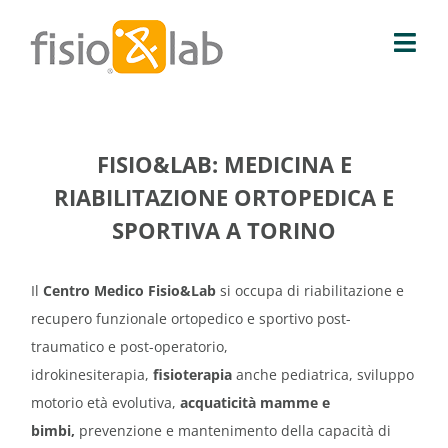
Salta
al
Togg
contenuto
Navi
Fisio & Lab
FISIO&LAB: MEDICINA E
Le sedi
RIABILITAZIONE ORTOPEDICA E
SPORTIVA A TORINO
Servizi
Il
Centro Medico Fisio&Lab
si occupa di riabilitazione e
Contatti
recupero funzionale ortopedico e sportivo post-
traumatico e post-operatorio,
Partnership
idrokinesiterapia,
fisioterapia
anche pediatrica, sviluppo
motorio età evolutiva,
acquaticità mamme e
bimbi,
prevenzione e mantenimento della capacità di
Blog