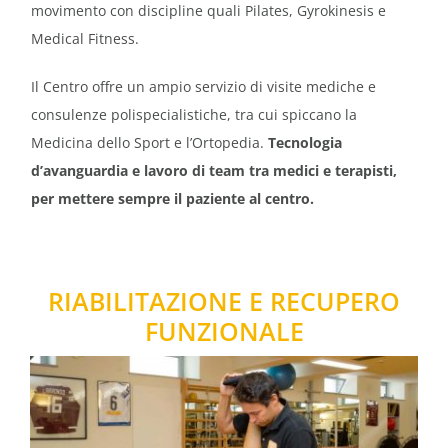
movimento con discipline quali Pilates, Gyrokinesis e
Medical Fitness.
Prenota prelievo
Il Centro offre un ampio servizio di visite mediche e
consulenze polispecialistiche, tra cui spiccano la
Prenota una visita
Medicina dello Sport e l’Ortopedia.
Tecnologia
d’avanguardia e lavoro di team tra medici e terapisti,
Prenota on-line
per mettere sempre il paziente al centro.
RIABILITAZIONE E RECUPERO
FUNZIONALE