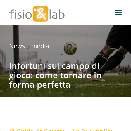
Salta
al
Togg
contenuto
Navi
Fisio & Lab
News e media
Blog
Infortuni sul campo di
News e media
gioco: come tornare in
forma perfetta
Prenota prelievo
Prenota una visita
Prenota on-line