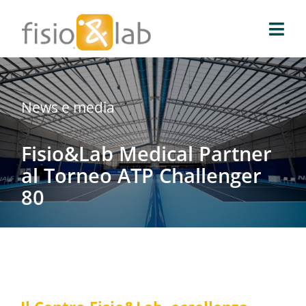
Salta
al
Togg
contenuto
Navi
Fisio & Lab
News e media
Blog
Fisio&Lab Medical Partner
News e media
al Torneo ATP Challenger
80
Prenota prelievo
Prenota una visita
Prenota on-line