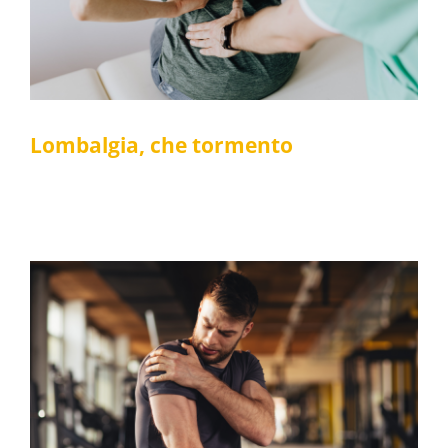
Fisioterapia
Posturale
Lombalgia, che tormento
La spalla del lanciatore: un problema per
sportivi e lavoratori
Fisioterapia
Medicina dello sport
Posturale