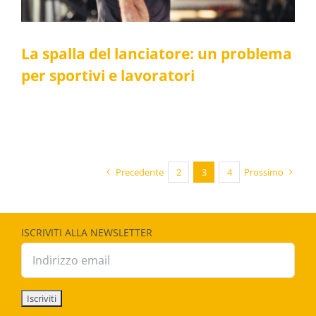
La spalla del lanciatore: un problema
per sportivi e lavoratori
Precedente
2
3
4
Prossimo
ISCRIVITI ALLA NEWSLETTER