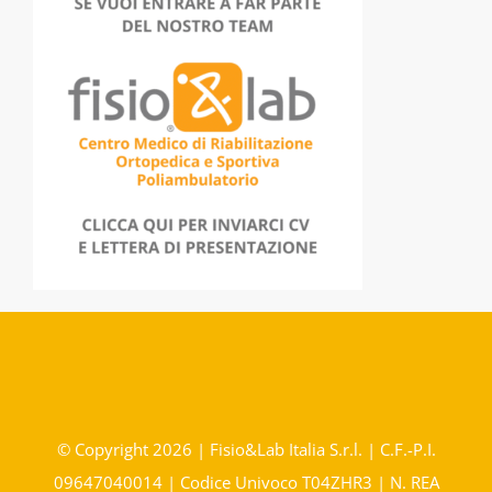
© Copyright 2026 | Fisio&Lab Italia S.r.l. | C.F.-P.I.
09647040014 | Codice Univoco T04ZHR3 | N. REA