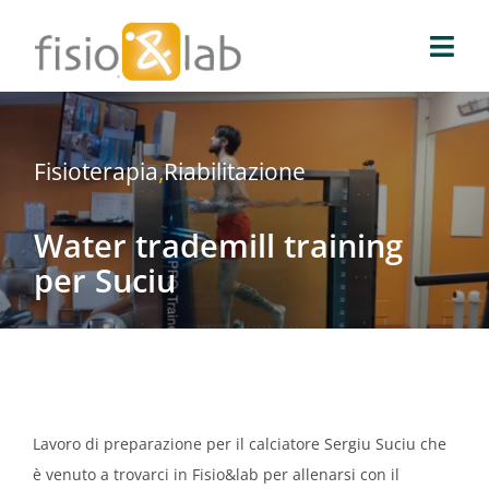
Salta
al
Togg
contenuto
Navi
Fisio & Lab
Fisioterapia
,
Riabilitazione
Blog
Water trademill training
News e media
per Suciu
Prenota prelievo
Prenota una visita
Lavoro di preparazione per il calciatore Sergiu Suciu che
Prenota on-line
è venuto a trovarci in Fisio&lab per allenarsi con il