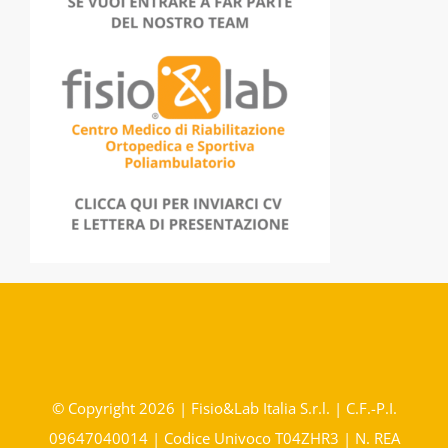
© Copyright 2026 | Fisio&Lab Italia S.r.l. | C.F.-P.I.
09647040014 | Codice Univoco T04ZHR3 | N. REA