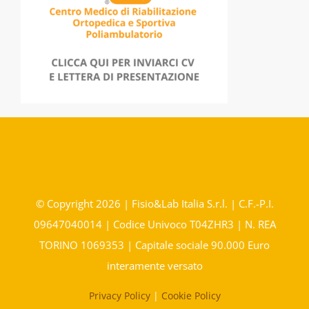
© Copyright 2026 | Fisio&Lab Italia S.r.l. | C.F.-P.I.
09647040014 | Codice Univoco T04ZHR3 | N. REA
TORINO 1069353 | Capitale sociale 90.000 Euro
interamente versato
Privacy Policy
|
Cookie Policy