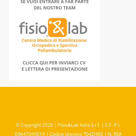
© Copyright 2026 | Fisio&Lab Italia S.r.l. | C.F.-P.I.
09647040014 | Codice Univoco T04ZHR3 | N. REA