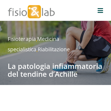
Salta
al
Togg
contenuto
Navi
Fisio & Lab
Fisioterapia
,
Medicina
Blog
specialistica
,
Riabilitazione
News e media
La patologia infiammatoria
del tendine d’Achille
Prenota prelievo
Prenota una visita
Prenota on-line