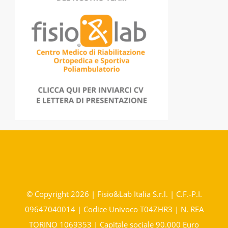
© Copyright 2026 | Fisio&Lab Italia S.r.l. | C.F.-P.I.
09647040014 | Codice Univoco T04ZHR3 | N. REA
TORINO 1069353 | Capitale sociale 90.000 Euro