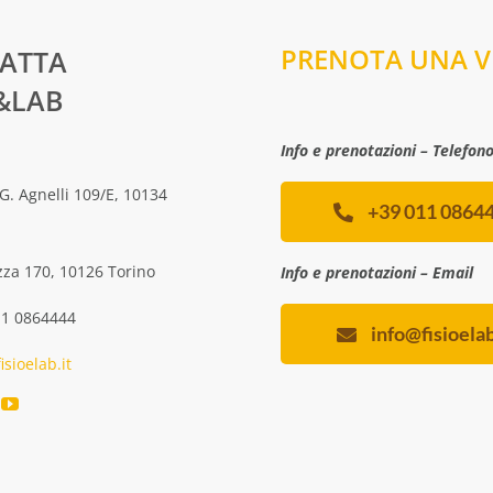
PRENOTA UNA VI
ATTA
O&LAB
Info e prenotazioni – Telefon
G. Agnelli 109/E, 10134
+39 011 0864
zza 170, 10126 Torino
Info e prenotazioni – Email
11 0864444
info@fisioelab
isioelab.it