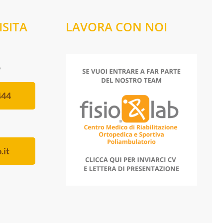
SITA
LAVORA CON NOI
o
444
.it