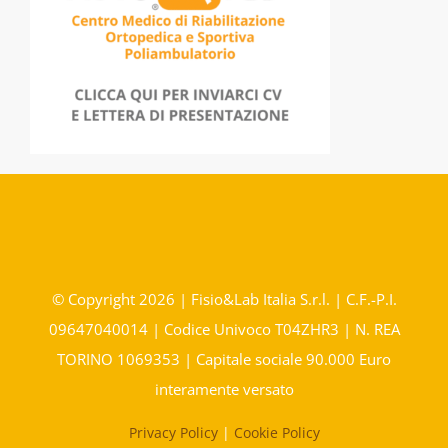
© Copyright 2026 | Fisio&Lab Italia S.r.l. | C.F.-P.I.
09647040014 | Codice Univoco T04ZHR3 | N. REA
TORINO 1069353 | Capitale sociale 90.000 Euro
interamente versato
Privacy Policy
|
Cookie Policy