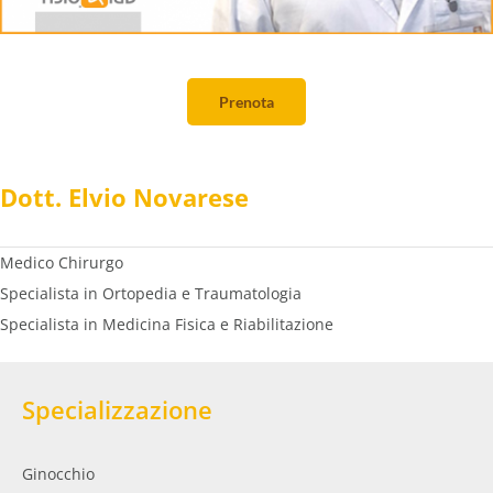
Prenota prelievo
Prenota
Prenota una visita
Dott. Elvio Novarese
Prenota on-line
Medico Chirurgo
Specialista in Ortopedia e Traumatologia
Specialista in Medicina Fisica e Riabilitazione
Specializzazione
Ginocchio